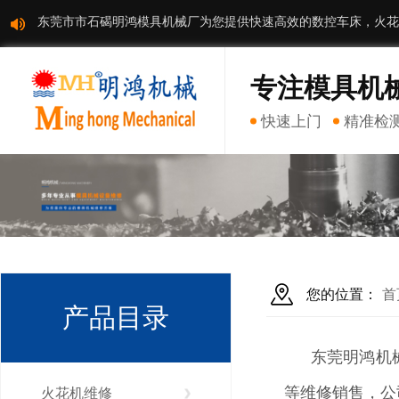
东莞市市石碣明鸿模具机械厂为您提供快速高效的数控车床，火花
专注模具机
快速上门
精准检
您的位置：
首
产品目录
东莞明鸿机械
等维修销售，公
火花机维修