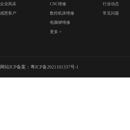
企业风采
CNC维修
行业动态
感恩客户
数控机床维修
常见问题
电脑锣维修
更多 +
网站ICP备案：
粤ICP备2021101337号-1