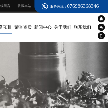
076986368346
在线留言
收藏本站
服务热线：
务项目
荣誉资质
新闻中心
关于我们
联系我们
076
880
机床维修
花机维修
脑锣维修
水磨维修
NC维修
床维修
床维修
床维修
公司动态
行业动态
常见问题
139
7*2