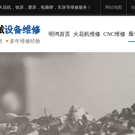
火花机，铣床，磨床，电脑锣，车床等维修服务！
网站地图
械
设备维修
服
明鸿首页
火花机维修
CNC维修
测
多年维修经验
数控
火
电
大
C
磨
铣
车