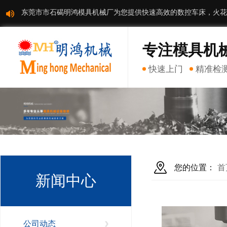
东莞市市石碣明鸿模具机械厂为您提供快速高效的数控车床，火花
专注模具机
快速上门
精准检
您的位置：
首
新闻中心
公司动态