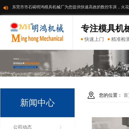
东莞市市石碣明鸿模具机械厂为您提供快速高效的数控车床，火花
专注模具机
快速上门
精准检
您的位置：
首
新闻中心
公司动态