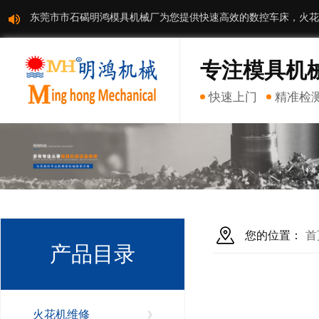
东莞市市石碣明鸿模具机械厂为您提供快速高效的数控车床，火花
专注模具机
快速上门
精准检
您的位置：
首
产品目录
火花机维修