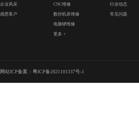
企业风采
CNC维修
行业动态
感恩客户
数控机床维修
常见问题
电脑锣维修
更多 +
网站ICP备案：
粤ICP备2021101337号-1