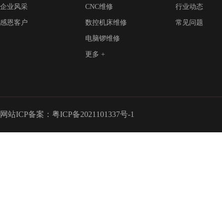
企业风采
CNC维修
行业动态
感恩客户
数控机床维修
常见问题
电脑锣维修
更多 +
网站ICP备案：
粤ICP备2021101337号-1