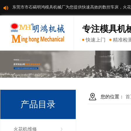
东莞市市石碣明鸿模具机械厂为您提供快速高效的数控车床，火花
专注模具机
快速上门
精准检
您的位置：
首
产品目录
火花机维修