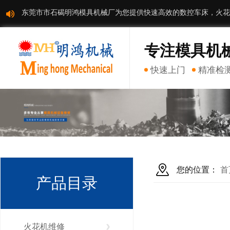
东莞市市石碣明鸿模具机械厂为您提供快速高效的数控车床，火花
专注模具机
快速上门
精准检
您的位置：
首
产品目录
火花机维修